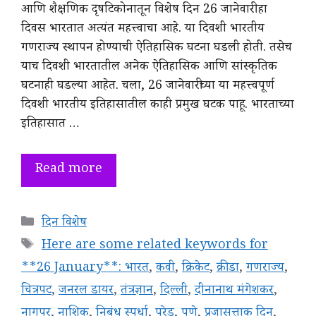
आणि शैक्षणिक दृषटिकोनातून विशेष दिन 26 जानेवारी हा
दिवस भारतात अत्यंत महत्त्वाचा आहे. या दिवशी भारतीय
गणराज्य स्थापन होण्याची ऐतिहासिक घटना घडली होती. तसेच
याच दिवशी भारतातील अनेक ऐतिहासिक आणि सांस्कृतिक
घटनाही घडल्या आहेत. चला, 26 जानेवारीच्या या महत्त्वपूर्ण
दिवशी भारतीय इतिहासातील काही प्रमुख घटक पाहू. भारताच्या
इतिहासात …
Read more
Categories
दिन विशेष
Tags
Here are some related keywords for
**26 January**: भारत
,
कवी
,
क्रिकेट
,
क्रीडा
,
गणराज्य
,
चित्रपट
,
जनरल डायर
,
तंत्रज्ञान
,
दिल्ली
,
दीनानाथ मंगेशकर
,
नागपूर
,
नाशिक
,
निबंध स्पर्धा
,
परेड
,
पुणे
,
प्रजासत्ताक दिन
,