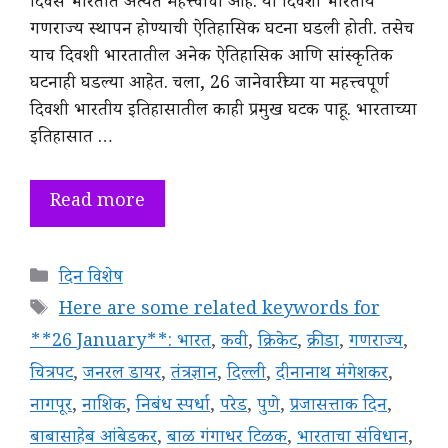
दिवस भारतात अत्यंत महत्त्वाचा आहे. या दिवशी भारतीय
गणराज्य स्थापन होण्याची ऐतिहासिक घटना घडली होती. तसेच
याच दिवशी भारतातील अनेक ऐतिहासिक आणि सांस्कृतिक
घटनाही घडल्या आहेत. चला, 26 जानेवारीच्या या महत्त्वपूर्ण
दिवशी भारतीय इतिहासातील काही प्रमुख घटक पाहू. भारताच्या
इतिहासात …
Read more
Categories
दिन विशेष
Tags
Here are some related keywords for
**26 January**: भारत
,
कवी
,
क्रिकेट
,
क्रीडा
,
गणराज्य
,
चित्रपट
,
जनरल डायर
,
तंत्रज्ञान
,
दिल्ली
,
दीनानाथ मंगेशकर
,
नागपूर
,
नाशिक
,
निबंध स्पर्धा
,
परेड
,
पुणे
,
प्रजासत्ताक दिन
,
बाबासाहेब आंबेडकर
,
बाळ गंगाधर टिळक
,
भारताचा संविधान
,