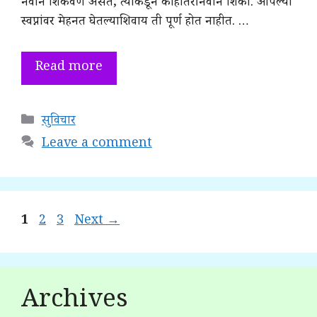
नवीन शिकवण असते; त्याकडून काहीतरी नवीन शिका. आपल्या
स्वप्नांवर मेहनत घेतल्याशिवाय ती पूर्ण होत नाहीत. …
Read more
Categories
सुविचार
Leave a comment
Page
Page
Page
1
2
3
Next
→
Archives