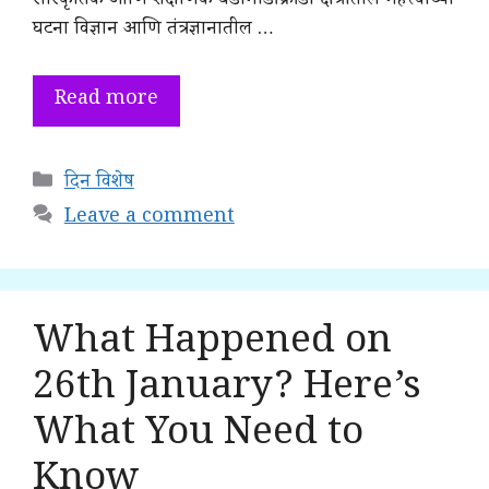
सांस्कृतिक आणि शैक्षणिक घडामोडी क्रीडा क्षेत्रातील महत्त्वाच्या
घटना विज्ञान आणि तंत्रज्ञानातील …
Read more
Categories
दिन विशेष
Leave a comment
What Happened on
26th January? Here’s
What You Need to
Know