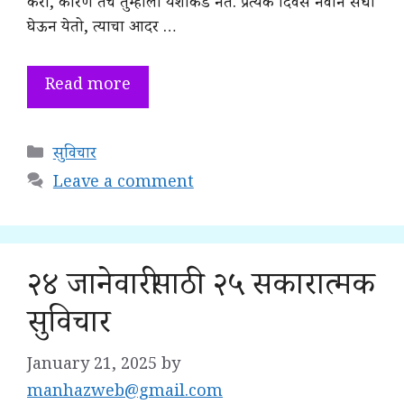
करा, कारण तेच तुम्हाला यशाकडे नेते. प्रत्येक दिवस नवीन संधी
घेऊन येतो, त्याचा आदर …
Read more
Categories
सुविचार
Leave a comment
२४ जानेवारीसाठी २५ सकारात्मक
सुविचार
January 21, 2025
by
manhazweb@gmail.com