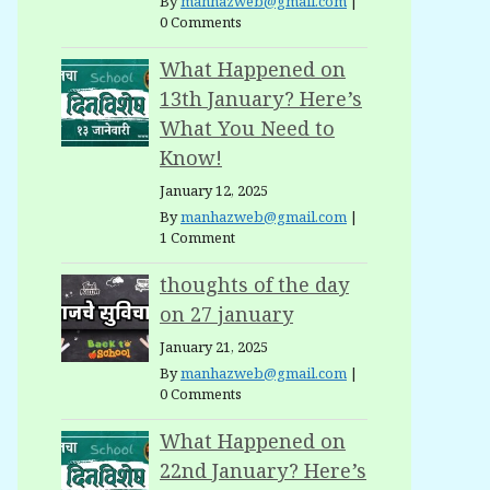
By
manhazweb@gmail.com
|
0 Comments
What Happened on
13th January? Here’s
What You Need to
Know!
January 12, 2025
By
manhazweb@gmail.com
|
1 Comment
thoughts of the day
on 27 january
January 21, 2025
By
manhazweb@gmail.com
|
0 Comments
What Happened on
22nd January? Here’s