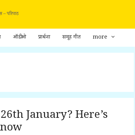
वास – परिपाठ
ा
ऑडीओ
प्रार्थना
समूह गीत
more
26th January? Here’s
Know