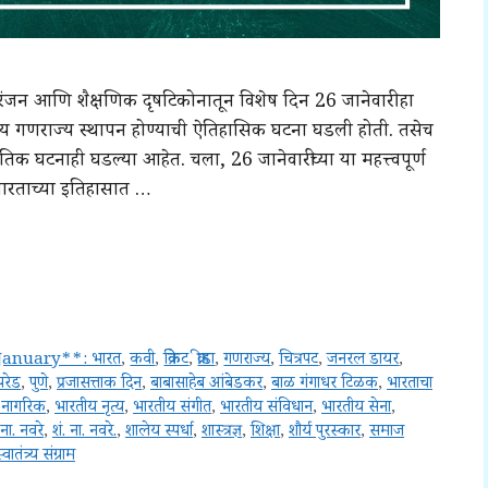
मनोरंजन आणि शैक्षणिक दृषटिकोनातून विशेष दिन 26 जानेवारी हा
तीय गणराज्य स्थापन होण्याची ऐतिहासिक घटना घडली होती. तसेच
घटनाही घडल्या आहेत. चला, 26 जानेवारीच्या या महत्त्वपूर्ण
भारताच्या इतिहासात …
January**: भारत
,
कवी
,
क्रिकेट
,
क्रीडा
,
गणराज्य
,
चित्रपट
,
जनरल डायर
,
परेड
,
पुणे
,
प्रजासत्ताक दिन
,
बाबासाहेब आंबेडकर
,
बाळ गंगाधर टिळक
,
भारताचा
 नागरिक
,
भारतीय नृत्य
,
भारतीय संगीत
,
भारतीय संविधान
,
भारतीय सेना
,
 ना. नवरे
,
शं. ना. नवरे.
,
शालेय स्पर्धा
,
शास्त्रज्ञ
,
शिक्षा
,
शौर्य पुरस्कार
,
समाज
्वातंत्र्य संग्राम