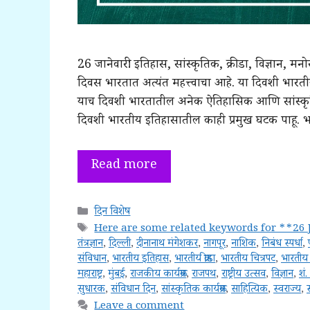
26 जानेवारी: इतिहास, सांस्कृतिक, क्रीडा, विज्ञान, 
दिवस भारतात अत्यंत महत्त्वाचा आहे. या दिवशी भार
याच दिवशी भारतातील अनेक ऐतिहासिक आणि सांस्कृतिक 
दिवशी भारतीय इतिहासातील काही प्रमुख घटक पाहू. 
Read more
Categories
दिन विशेष
Tags
Here are some related keywords for **26 
तंत्रज्ञान
,
दिल्ली
,
दीनानाथ मंगेशकर
,
नागपूर
,
नाशिक
,
निबंध स्पर्धा
,
संविधान
,
भारतीय इतिहास
,
भारतीय क्रीडा
,
भारतीय चित्रपट
,
भारतीय
महाराष्ट्र
,
मुंबई
,
राजकीय कार्यक्रम
,
राजपथ
,
राष्ट्रीय उत्सव
,
विज्ञान
,
शं.
सुधारक
,
संविधान दिन
,
सांस्कृतिक कार्यक्रम
,
साहित्यिक
,
स्वराज्य
,
स
Leave a comment