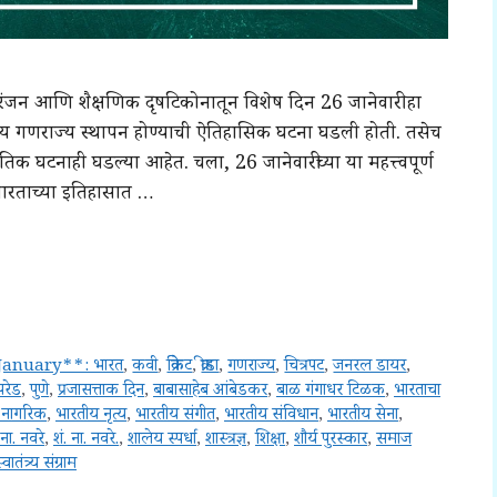
मनोरंजन आणि शैक्षणिक दृषटिकोनातून विशेष दिन 26 जानेवारी हा
तीय गणराज्य स्थापन होण्याची ऐतिहासिक घटना घडली होती. तसेच
घटनाही घडल्या आहेत. चला, 26 जानेवारीच्या या महत्त्वपूर्ण
भारताच्या इतिहासात …
January**: भारत
,
कवी
,
क्रिकेट
,
क्रीडा
,
गणराज्य
,
चित्रपट
,
जनरल डायर
,
परेड
,
पुणे
,
प्रजासत्ताक दिन
,
बाबासाहेब आंबेडकर
,
बाळ गंगाधर टिळक
,
भारताचा
 नागरिक
,
भारतीय नृत्य
,
भारतीय संगीत
,
भारतीय संविधान
,
भारतीय सेना
,
 ना. नवरे
,
शं. ना. नवरे.
,
शालेय स्पर्धा
,
शास्त्रज्ञ
,
शिक्षा
,
शौर्य पुरस्कार
,
समाज
्वातंत्र्य संग्राम