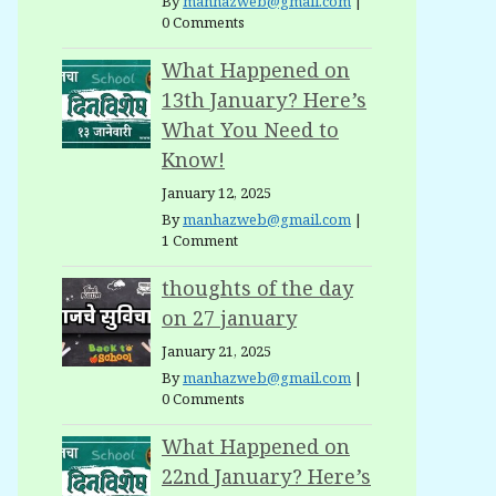
By
manhazweb@gmail.com
|
0 Comments
What Happened on
13th January? Here’s
What You Need to
Know!
January 12, 2025
By
manhazweb@gmail.com
|
1 Comment
thoughts of the day
on 27 january
January 21, 2025
By
manhazweb@gmail.com
|
0 Comments
What Happened on
22nd January? Here’s