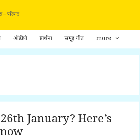
वास – परिपाठ
ा
ऑडीओ
प्रार्थना
समूह गीत
more
26th January? Here’s
Know