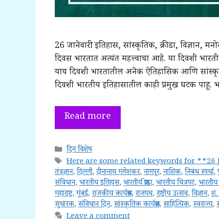
26 जानेवारी: इतिहास, सांस्कृतिक, क्रीडा, विज्ञान, 
दिवस भारतात अत्यंत महत्त्वाचा आहे. या दिवशी भार
याच दिवशी भारतातील अनेक ऐतिहासिक आणि सांस्कृतिक 
दिवशी भारतीय इतिहासातील काही प्रमुख घटक पाहू. 
Read more
Categories
दिन विशेष
Tags
Here are some related keywords for **26 
तंत्रज्ञान
,
दिल्ली
,
दीनानाथ मंगेशकर
,
नागपूर
,
नाशिक
,
निबंध स्पर्धा
,
संविधान
,
भारतीय इतिहास
,
भारतीय क्रीडा
,
भारतीय चित्रपट
,
भारतीय
महाराष्ट्र
,
मुंबई
,
राजकीय कार्यक्रम
,
राजपथ
,
राष्ट्रीय उत्सव
,
विज्ञान
,
शं.
सुधारक
,
संविधान दिन
,
सांस्कृतिक कार्यक्रम
,
साहित्यिक
,
स्वराज्य
,
स
Leave a comment