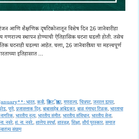
मनोरंजन आणि शैक्षणिक दृषटिकोनातून विशेष दिन 26 जानेवारी हा
तीय गणराज्य स्थापन होण्याची ऐतिहासिक घटना घडली होती. तसेच
घटनाही घडल्या आहेत. चला, 26 जानेवारीच्या या महत्त्वपूर्ण
भारताच्या इतिहासात …
January**: भारत
,
कवी
,
क्रिकेट
,
क्रीडा
,
गणराज्य
,
चित्रपट
,
जनरल डायर
,
परेड
,
पुणे
,
प्रजासत्ताक दिन
,
बाबासाहेब आंबेडकर
,
बाळ गंगाधर टिळक
,
भारताचा
 नागरिक
,
भारतीय नृत्य
,
भारतीय संगीत
,
भारतीय संविधान
,
भारतीय सेना
,
 ना. नवरे
,
शं. ना. नवरे.
,
शालेय स्पर्धा
,
शास्त्रज्ञ
,
शिक्षा
,
शौर्य पुरस्कार
,
समाज
्वातंत्र्य संग्राम