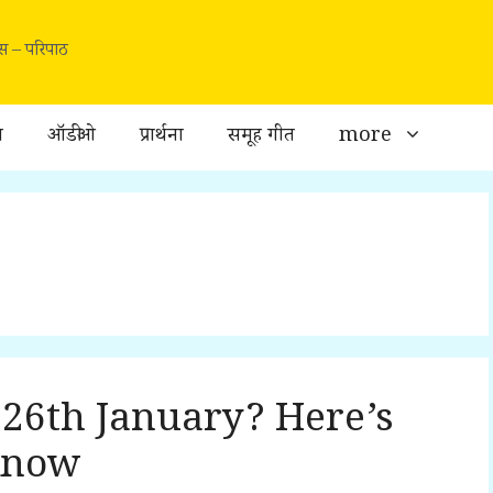
वास – परिपाठ
ा
ऑडीओ
प्रार्थना
समूह गीत
more
26th January? Here’s
Know