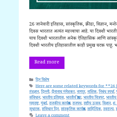
26 जानेवारी: इतिहास, सांस्कृतिक, क्रीडा, विज्ञान, 
दिवस भारतात अत्यंत महत्त्वाचा आहे. या दिवशी भार
याच दिवशी भारतातील अनेक ऐतिहासिक आणि सांस्कृतिक 
दिवशी भारतीय इतिहासातील काही प्रमुख घटक पाहू. 
Read more
Categories
दिन विशेष
Tags
Here are some related keywords for **26 
तंत्रज्ञान
,
दिल्ली
,
दीनानाथ मंगेशकर
,
नागपूर
,
नाशिक
,
निबंध स्पर्धा
,
संविधान
,
भारतीय इतिहास
,
भारतीय क्रीडा
,
भारतीय चित्रपट
,
भारतीय
महाराष्ट्र
,
मुंबई
,
राजकीय कार्यक्रम
,
राजपथ
,
राष्ट्रीय उत्सव
,
विज्ञान
,
शं.
सुधारक
,
संविधान दिन
,
सांस्कृतिक कार्यक्रम
,
साहित्यिक
,
स्वराज्य
,
स
Leave a comment