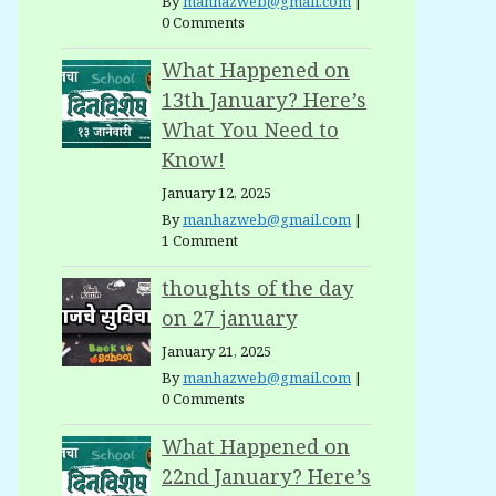
By
manhazweb@gmail.com
|
0 Comments
What Happened on
13th January? Here’s
What You Need to
Know!
January 12, 2025
By
manhazweb@gmail.com
|
1 Comment
thoughts of the day
on 27 january
January 21, 2025
By
manhazweb@gmail.com
|
0 Comments
What Happened on
22nd January? Here’s