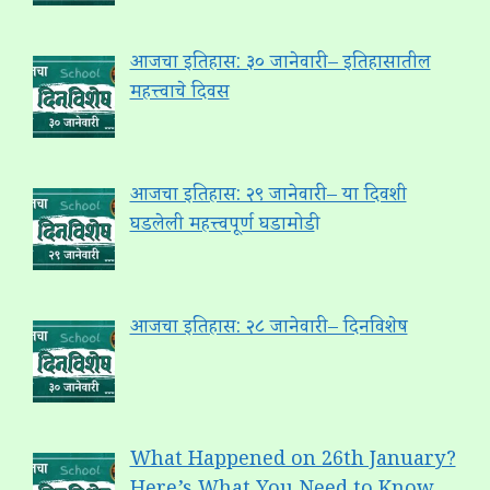
आजचा इतिहास: ३० जानेवारी – इतिहासातील
महत्त्वाचे दिवस
आजचा इतिहास: २९ जानेवारी – या दिवशी
घडलेली महत्त्वपूर्ण घडामोडी
आजचा इतिहास: २८ जानेवारी – दिनविशेष
What Happened on 26th January?