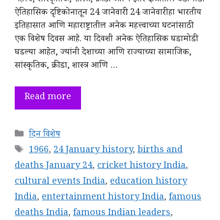
महत्त्व, सांस्कृतिक, शास्त्र, क्रीडा आणि इतर क्षेत्रातील घडामोडी
ऐतिहासिक दृष्टिकोनातून 24 जानेवारी: 24 जानेवारी हा भारतीय
इतिहासात आणि महाराष्ट्रातील अनेक महत्त्वाच्या घटनांसाठी
एक विशेष दिवस आहे. या दिवशी अनेक ऐतिहासिक घडामोडी
घडल्या आहेत, ज्यांनी देशाच्या आणि राज्याच्या सामाजिक,
सांस्कृतिक, क्रीडा, शास्त्र आणि …
Read more
Categories
दिन विशेष
Tags
1966
,
24 January history
,
births and
deaths January 24
,
cricket history India
,
cultural events India
,
education history
India
,
entertainment history India
,
famous
deaths India
,
famous Indian leaders
,