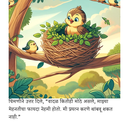
चिमणीने उत्तर दिले, “वादळ कितीही मोठे असले, माझ्या
मेहनतीचा फायदा नेहमी होतो. मी प्रयत्न करणे थांबवू शकत
नाही.”