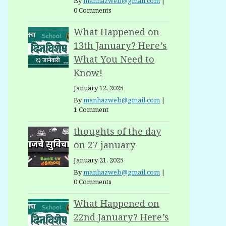
By
manhazweb@gmail.com
|
0 Comments
What Happened on
13th January? Here’s
What You Need to
Know!
January 12, 2025
By
manhazweb@gmail.com
|
1 Comment
thoughts of the day
on 27 january
January 21, 2025
By
manhazweb@gmail.com
|
0 Comments
What Happened on
22nd January? Here’s