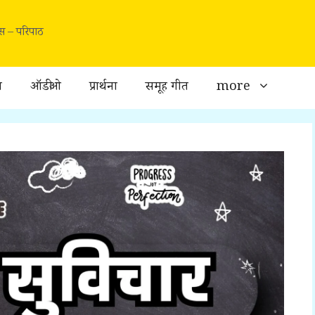
वास – परिपाठ
ा
ऑडीओ
प्रार्थना
समूह गीत
more