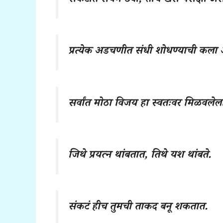
संकटात संयम ठेवा; तीच खरी परीक्षा अस
प्रत्येक अडचणीत संधी शोधण्याची कला
सर्वांत मोठा विजय हा स्वतःवर मिळवले
जिथे प्रयत्न थांबतात, तिथे यश थांबते.
संकटं हीच तुमची ताकद बनू शकतात.