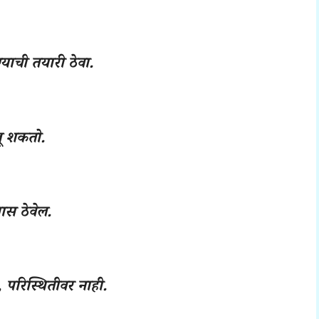
ाची तयारी ठेवा.
ू शकतो.
वास ठेवेल.
 परिस्थितीवर नाही.