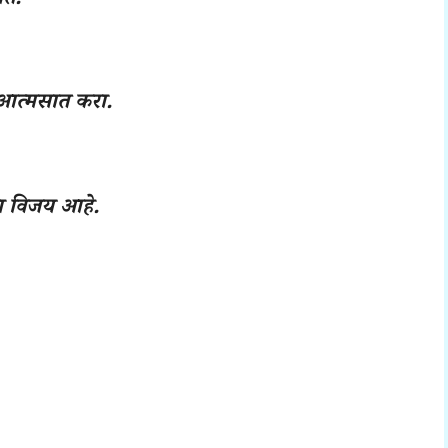
ते.
 आत्मसात करा.
ला विजय आहे.