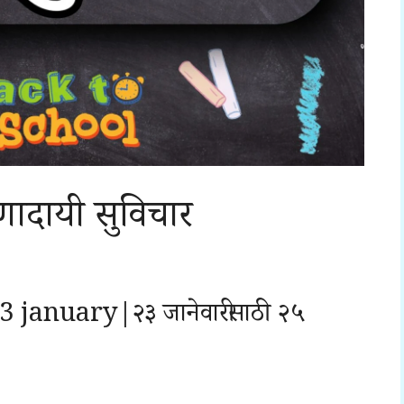
रणादायी सुविचार
 january|२३ जानेवारीसाठी २५