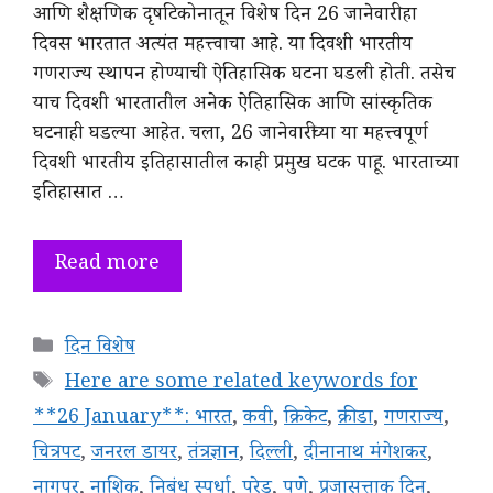
आणि शैक्षणिक दृषटिकोनातून विशेष दिन 26 जानेवारी हा
दिवस भारतात अत्यंत महत्त्वाचा आहे. या दिवशी भारतीय
गणराज्य स्थापन होण्याची ऐतिहासिक घटना घडली होती. तसेच
याच दिवशी भारतातील अनेक ऐतिहासिक आणि सांस्कृतिक
घटनाही घडल्या आहेत. चला, 26 जानेवारीच्या या महत्त्वपूर्ण
दिवशी भारतीय इतिहासातील काही प्रमुख घटक पाहू. भारताच्या
इतिहासात …
Read more
Categories
दिन विशेष
Tags
Here are some related keywords for
**26 January**: भारत
,
कवी
,
क्रिकेट
,
क्रीडा
,
गणराज्य
,
चित्रपट
,
जनरल डायर
,
तंत्रज्ञान
,
दिल्ली
,
दीनानाथ मंगेशकर
,
नागपूर
,
नाशिक
,
निबंध स्पर्धा
,
परेड
,
पुणे
,
प्रजासत्ताक दिन
,