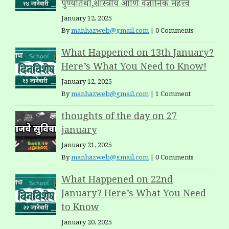
पुण्यतिथी,शास्त्रीय आणि वैज्ञानिक महत्त्व
January 12, 2025
By
manhazweb@gmail.com
|
0 Comments
What Happened on 13th January?
Here’s What You Need to Know!
January 12, 2025
By
manhazweb@gmail.com
|
1 Comment
thoughts of the day on 27
january
January 21, 2025
By
manhazweb@gmail.com
|
0 Comments
What Happened on 22nd
January? Here’s What You Need
to Know
January 20, 2025